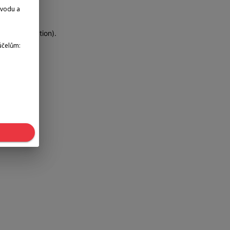
dvodu a
more information)
.
účelům: