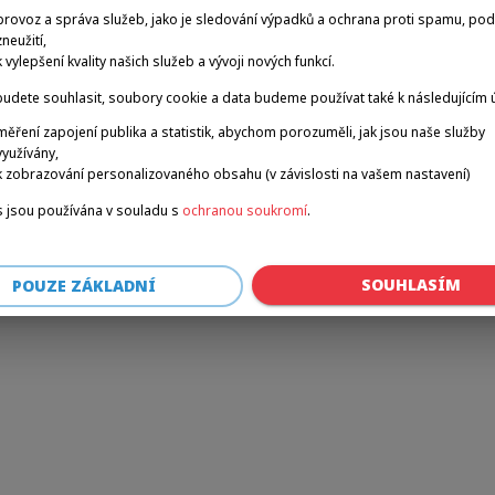
provoz a správa služeb, jako je sledování výpadků a ochrana proti spamu, po
zneužití,
k vylepšení kvality našich služeb a vývoji nových funkcí.
r: a client-side exception has occurred (see the browser console for 
udete souhlasit, soubory cookie a data budeme používat také k následujícím 
měření zapojení publika a statistik, abychom porozuměli, jak jsou naše služby
využívány,
k zobrazování personalizovaného obsahu (v závislosti na vašem nastavení)
 jsou používána v souladu s
ochranou soukromí
.
SOUHLASÍM
POUZE ZÁKLADNÍ