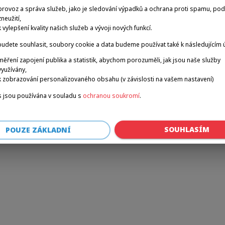
provoz a správa služeb, jako je sledování výpadků a ochrana proti spamu, po
zneužití,
k vylepšení kvality našich služeb a vývoji nových funkcí.
r: a client-side exception has occurred (see the browser console for 
udete souhlasit, soubory cookie a data budeme používat také k následujícím 
měření zapojení publika a statistik, abychom porozuměli, jak jsou naše služby
využívány,
k zobrazování personalizovaného obsahu (v závislosti na vašem nastavení)
 jsou používána v souladu s
ochranou soukromí
.
SOUHLASÍM
POUZE ZÁKLADNÍ