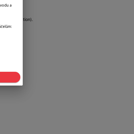
dvodu a
more information)
.
účelům: