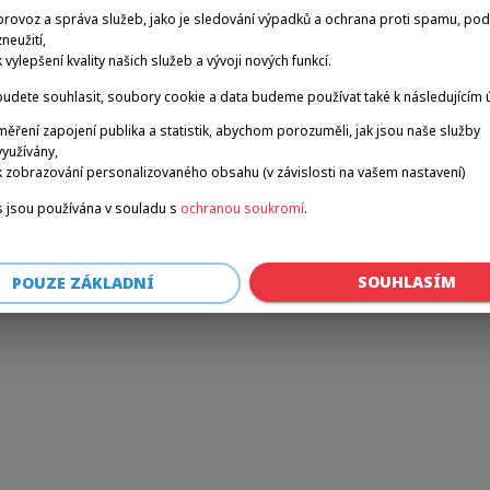
provoz a správa služeb, jako je sledování výpadků a ochrana proti spamu, po
zneužití,
k vylepšení kvality našich služeb a vývoji nových funkcí.
r: a client-side exception has occurred (see the browser console for 
udete souhlasit, soubory cookie a data budeme používat také k následujícím 
měření zapojení publika a statistik, abychom porozuměli, jak jsou naše služby
využívány,
k zobrazování personalizovaného obsahu (v závislosti na vašem nastavení)
 jsou používána v souladu s
ochranou soukromí
.
SOUHLASÍM
POUZE ZÁKLADNÍ