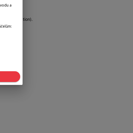
dvodu a
more information)
.
účelům: