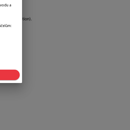
dvodu a
more information)
.
účelům: