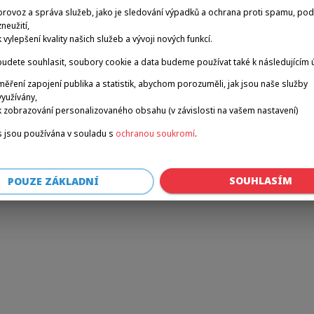
provoz a správa služeb, jako je sledování výpadků a ochrana proti spamu, po
zneužití,
k vylepšení kvality našich služeb a vývoji nových funkcí.
r: a client-side exception has occurred (see the browser console for 
udete souhlasit, soubory cookie a data budeme používat také k následujícím 
měření zapojení publika a statistik, abychom porozuměli, jak jsou naše služby
využívány,
k zobrazování personalizovaného obsahu (v závislosti na vašem nastavení)
 jsou používána v souladu s
ochranou soukromí
.
SOUHLASÍM
POUZE ZÁKLADNÍ