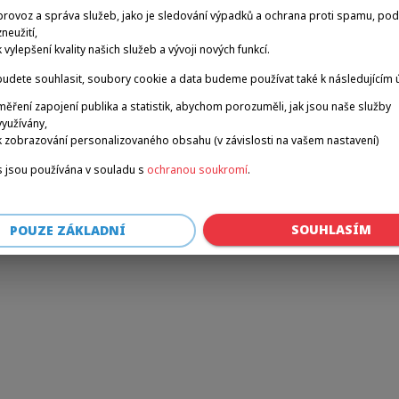
provoz a správa služeb, jako je sledování výpadků a ochrana proti spamu, po
zneužití,
k vylepšení kvality našich služeb a vývoji nových funkcí.
r: a client-side exception has occurred (see the browser console for 
udete souhlasit, soubory cookie a data budeme používat také k následujícím 
měření zapojení publika a statistik, abychom porozuměli, jak jsou naše služby
využívány,
k zobrazování personalizovaného obsahu (v závislosti na vašem nastavení)
 jsou používána v souladu s
ochranou soukromí
.
SOUHLASÍM
POUZE ZÁKLADNÍ