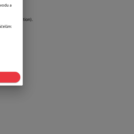
dvodu a
more information)
.
účelům: