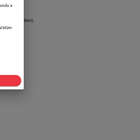
dvodu a
more information)
.
účelům: