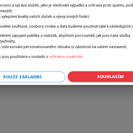
provoz a správa služeb, jako je sledování výpadků a ochrana proti spamu, po
zneužití,
k vylepšení kvality našich služeb a vývoji nových funkcí.
r: a client-side exception has occurred (see the browser console for 
udete souhlasit, soubory cookie a data budeme používat také k následujícím 
měření zapojení publika a statistik, abychom porozuměli, jak jsou naše služby
využívány,
k zobrazování personalizovaného obsahu (v závislosti na vašem nastavení)
 jsou používána v souladu s
ochranou soukromí
.
SOUHLASÍM
POUZE ZÁKLADNÍ