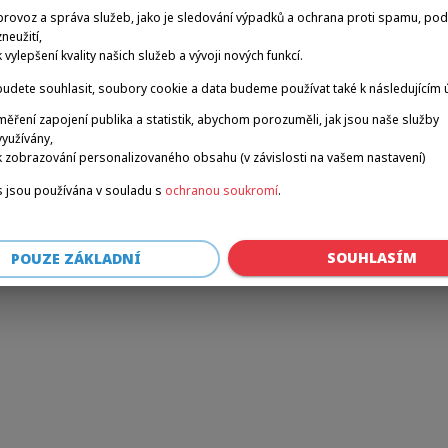
provoz a správa služeb, jako je sledování výpadků a ochrana proti spamu, po
zneužití,
k vylepšení kvality našich služeb a vývoji nových funkcí.
r: a client-side exception has occurred (see the browser console for 
udete souhlasit, soubory cookie a data budeme používat také k následujícím 
měření zapojení publika a statistik, abychom porozuměli, jak jsou naše služby
využívány,
k zobrazování personalizovaného obsahu (v závislosti na vašem nastavení)
 jsou používána v souladu s
ochranou soukromí
.
SOUHLASÍM
POUZE ZÁKLADNÍ