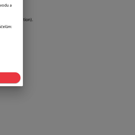
dvodu a
more information)
.
účelům: