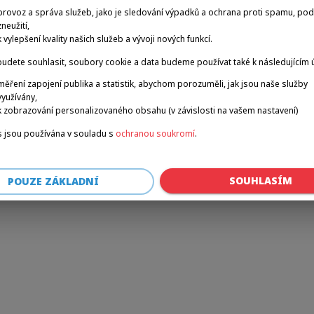
provoz a správa služeb, jako je sledování výpadků a ochrana proti spamu, po
zneužití,
k vylepšení kvality našich služeb a vývoji nových funkcí.
r: a client-side exception has occurred (see the browser console for 
udete souhlasit, soubory cookie a data budeme používat také k následujícím 
měření zapojení publika a statistik, abychom porozuměli, jak jsou naše služby
využívány,
k zobrazování personalizovaného obsahu (v závislosti na vašem nastavení)
 jsou používána v souladu s
ochranou soukromí
.
SOUHLASÍM
POUZE ZÁKLADNÍ