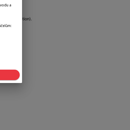
dvodu a
more information)
.
účelům: